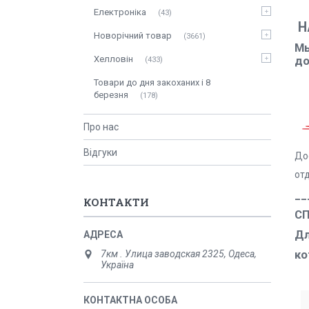
Електроніка
43
Н
Новорічний товар
3661
Мы
Хелловін
до
433
Товари до дня закоханих і 8
березня
178
Про нас
Відгуки
До
от
__
КОНТАКТИ
С
Дл
ко
7км . Улица заводская 2325, Одеса,
Україна