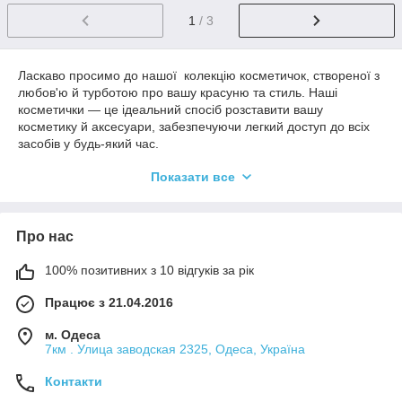
1
/ 3
Ласкаво просимо до нашої колекцію косметичок, створеної з
любов'ю й турботою про вашу красуню та стиль. Наші
косметички — це ідеальний спосіб розставити вашу
косметику й аксесуари, забезпечуючи легкий доступ до всіх
засобів у будь-який час.
Що робить наші косметички особливими:
Показати все
Зручне зберігання й носка
: розуміємо, як важливо
мати під рукою все необхідне для догляду за собою.
Наші косметички забезпечують необхідний простір і
Про нас
організацію ваших косметичних засобів, пензлів та
аксесуарів. Завдяки їм ви зможете легко зберігати
100% позитивних з 10 відгуків за рік
вдома та носити свої улюблені доглядові засоби та
будь-які дрібниці у подорожах або в повсякденному
Працює з 21.04.2016
житті.
м. Одеса
Стиль і елегантність
: Наша колекція косметичок
7км . Улица заводская 2325, Одеса, Україна
представлена в найстильніших дизайнах, від класичних
до сучасних, що дає змогу вам знайти ідеальний
Контакти
варіант, що відбиває вашу унікальність і стиль.