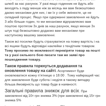
шлюб за нас рахунок. У разі якщо годинник не йдуть або
виходять з ладу менше ніж за місяць ми вам безкоштовно
даємо механізми для них, і ви їх у себе змінюєте, це не
складний процес. Якщо при одержанні замовлення не йдуть
3 або більше годин, то ми механізми відправляємо вам
поштою протягом 3х днів за наш рахунок, якщо менше 3х
штук тоді безкоштовно додаємо вам механізми при
наступному вашому замовленні.
Також всі посилки будуть страхуватися на повну вартість і на
всі ящики будуть відповідні наклейки з тендітним товаром.
Тому просимо по можливості перевіряти товар на пошті
та у разі сильного бою писати там же заяві про
пошкодження товару.
Також правила торкнуться додавання та
оновлення товару на сайті
.
Асортимент буде
оновлюватися кожну п'ятницю о 18.00 . Тому найкращий час
для замовлення буде субота і неділя в такому випадку
більша ймовірність що товар буде в наявності.
Загальні правила знижок для всіх
. При
замовленні від 10т грн знижка 3% (при замовленні від 15т грн
знижка 5%