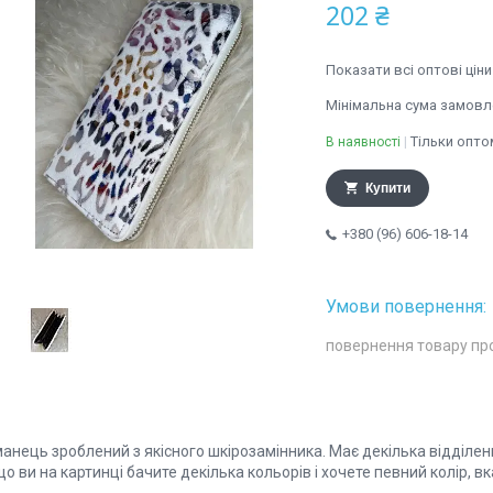
202 ₴
Показати всі оптові ціни
Мінімальна сума замовле
Тільки опто
В наявності
Купити
+380 (96) 606-18-14
повернення товару пр
анець зроблений з якісного шкірозамінника. Має декілька відділень
о ви на картинці бачите декілька кольорів і хочете певний колір, в