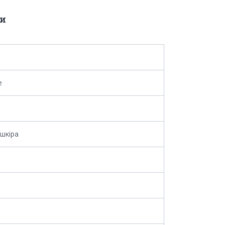
и
e
шкіра