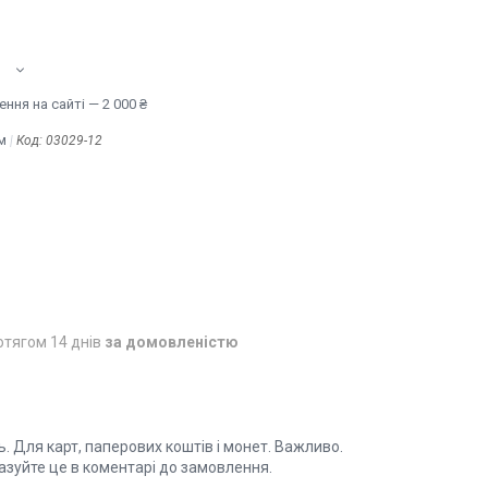
ння на сайті — 2 000 ₴
м
Код:
03029-12
отягом 14 днів
за домовленістю
. Для карт, паперових коштів і монет. Важливо.
казуйте це в коментарі до замовлення.