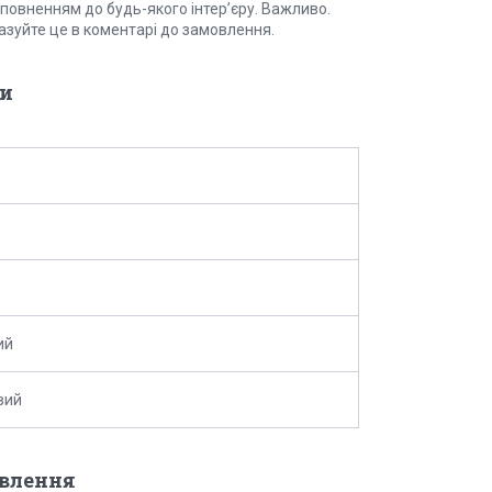
оповненням до будь-якого інтер’єру. Важливо.
казуйте це в коментарі до замовлення.
и
ий
вий
овлення