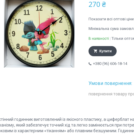
270 ₴
Показати всі оптові ціни
Мінімальна сума замовле
Тільки опто
В наявності
Купити
+380 (96) 606-18-14
повернення товару пр
стінний годинник виготовлений із якісного пластику, а циферблат 
анізму, який забезпечує точний хід та легко замінюється при потре
оковим із характерним «тіканням» або плавним безшумним. Годинник