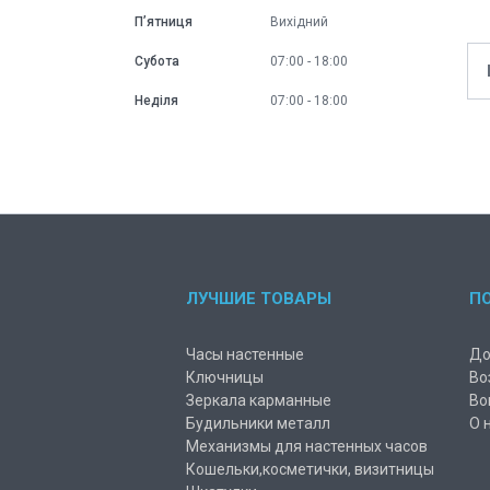
Пʼятниця
Вихідний
Субота
07:00
18:00
Неділя
07:00
18:00
ЛУЧШИЕ ТОВАРЫ
П
Часы настенные
До
Ключницы
Во
Зеркала карманные
Во
Будильники металл
О 
Механизмы для настенных часов
Кошельки,косметички, визитницы