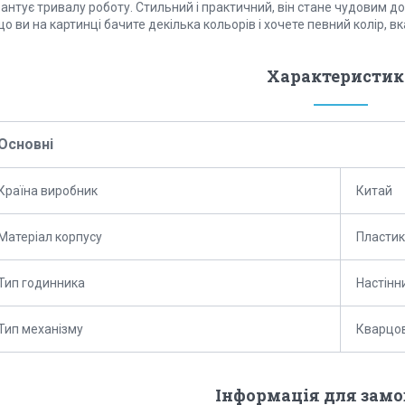
антує тривалу роботу. Стильний і практичний, він стане чудовим д
о ви на картинці бачите декілька кольорів і хочете певний колір, в
Характеристик
Основні
Країна виробник
Китай
Матеріал корпусу
Пластик
Тип годинника
Настінн
Тип механізму
Кварцо
Інформація для зам