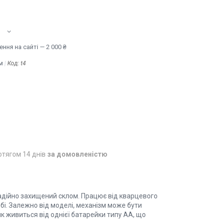
ння на сайті — 2 000 ₴
м
Код:
t4
отягом 14 днів
за домовленістю
надійно захищений склом. Працює від кварцевого
бі. Залежно від моделі, механізм може бути
 живиться від однієї батарейки типу АА, що