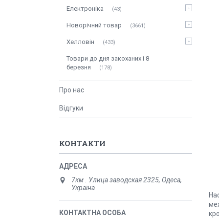
Електроніка
43
Новорічний товар
3661
Хелловін
433
Товари до дня закоханих і 8
березня
178
Про нас
Відгуки
КОНТАКТИ
7км . Улица заводская 2325, Одеса,
Україна
На
мех
кр