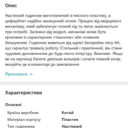
Опис
Настінний годинник виготовлений із якісного пластику, а
циферблат надійно захищений склом. Працює від кварцевого
механізму, який забезпечує точний хід та легко замінюється
при потребі. Залежно від моделі, механізм може бути
кроковим із характерним «тіканням» або плавним
безшумним. Годинник живиться від однієї батарейки типу АА,
що гарантує тривалу роботу. Стильний і практичний, він стане
чудовим доповненням до будь-якого інтер’єру. Важливо. Якщо
ви на картинці бачите декілька кольорів і хочете певний колір,
вказуйте це в коментарі до замовлення.
Приховати
Характеристики
Основні
Країна виробник
Китай
Матеріал корпусу
Пластик
Тип годинника
Настінний