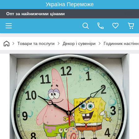
Україна Переможе
Опт за найнижчими цінами
Товари та послуги
Декор і сувеніри
Годинник настін