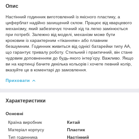
Опис
Настінний годинник виготовлений із якісного пластику, а
циферблат надійно захищений склом. Працює від кварцевого
механізму, який забезпечує точний хід та легко замінюється
при потребі. Залежно від моделі, механізм може бути
кроковим із характерним «тіканням» або плавним
безшумним. Годинник живиться від однієї батарейки типу АА,
що гарантує тривалу роботу. Стильний і практичний, він стане
чудовим доповненням до будь-якого інтер’єру. Важливо. Якщо
ви на картинці бачите декілька кольорів і хочете певний колір,
вказуйте це в коментарі до замовлення.
Приховати
Характеристики
Основні
Країна виробник
Китай
Матеріал корпусу
Пластик
Тип годинника
Настінний