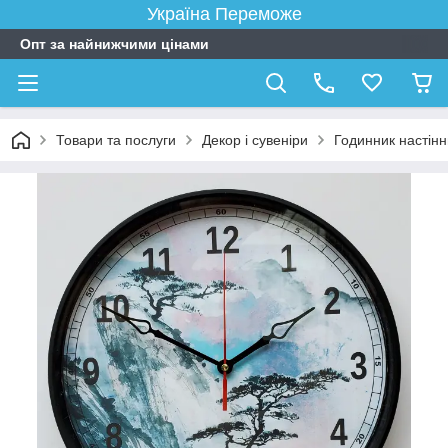
Україна Переможе
Опт за найнижчими цінами
Товари та послуги
Декор і сувеніри
Годинник настін