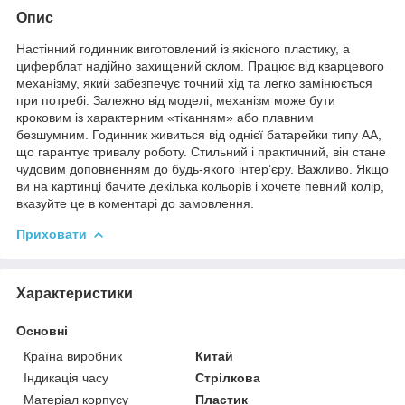
Опис
Настінний годинник виготовлений із якісного пластику, а
циферблат надійно захищений склом. Працює від кварцевого
механізму, який забезпечує точний хід та легко замінюється
при потребі. Залежно від моделі, механізм може бути
кроковим із характерним «тіканням» або плавним
безшумним. Годинник живиться від однієї батарейки типу АА,
що гарантує тривалу роботу. Стильний і практичний, він стане
чудовим доповненням до будь-якого інтер’єру. Важливо. Якщо
ви на картинці бачите декілька кольорів і хочете певний колір,
вказуйте це в коментарі до замовлення.
Приховати
Характеристики
Основні
Країна виробник
Китай
Індикація часу
Стрілкова
Матеріал корпусу
Пластик