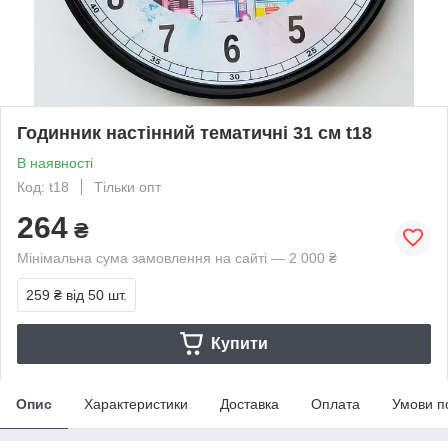
Годинник настінний тематичні 31 см t18
В наявності
Код: t18
Тільки опт
264
₴
Мінімальна сума замовлення на сайті — 2 000 ₴
259 ₴
від 50 шт.
Купити
Опис
Характеристики
Доставка
Оплата
Умови п