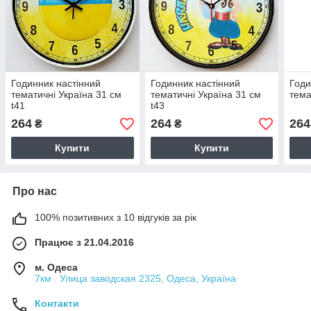
Годинник настінний
Годинник настінний
Годи
тематичні Україна 31 см
тематичні Україна 31 см
тема
t41
t43
264
264
264
₴
₴
Купити
Купити
Про нас
100% позитивних з 10 відгуків за рік
Працює з 21.04.2016
м. Одеса
7км . Улица заводская 2325, Одеса, Україна
Контакти