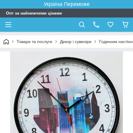
Україна Переможе
Опт за найнижчими цінами
Товари та послуги
Декор і сувеніри
Годинник настін