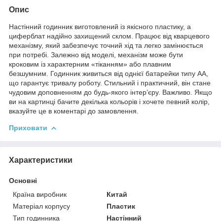
Опис
Настінний годинник виготовлений із якісного пластику, а
циферблат надійно захищений склом. Працює від кварцевого
механізму, який забезпечує точний хід та легко замінюється
при потребі. Залежно від моделі, механізм може бути
кроковим із характерним «тіканням» або плавним
безшумним. Годинник живиться від однієї батарейки типу АА,
що гарантує тривалу роботу. Стильний і практичний, він стане
чудовим доповненням до будь-якого інтер’єру. Важливо. Якщо
ви на картинці бачите декілька кольорів і хочете певний колір,
вказуйте це в коментарі до замовлення.
Приховати
Характеристики
Основні
Країна виробник
Китай
Матеріал корпусу
Пластик
Тип годинника
Настінний