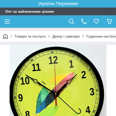
Україна Переможе
Опт за найнижчими цінами
Товари та послуги
Декор і сувеніри
Годинник настін