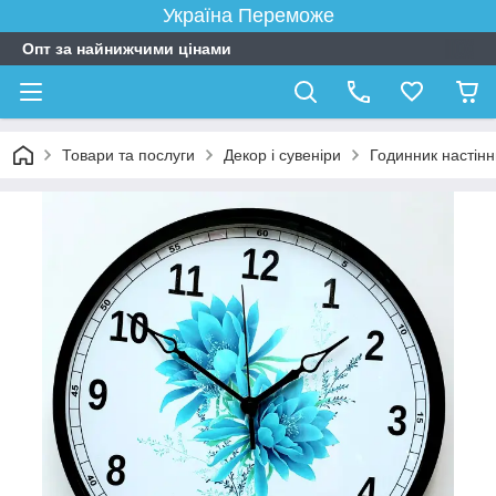
Україна Переможе
Опт за найнижчими цінами
Товари та послуги
Декор і сувеніри
Годинник настін