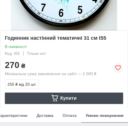
Годинник настінний тематичні 31 см t55
В наявності
Код: t55
Тільки опт
270
₴
Мінімальна сума замовлення на сайті — 2 000 ₴
255 ₴
від 20 шт.
Купити
арактеристики
Доставка
Оплата
Умови повернення