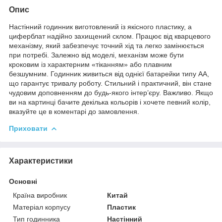
Опис
Настінний годинник виготовлений із якісного пластику, а
циферблат надійно захищений склом. Працює від кварцевого
механізму, який забезпечує точний хід та легко замінюється
при потребі. Залежно від моделі, механізм може бути
кроковим із характерним «тіканням» або плавним
безшумним. Годинник живиться від однієї батарейки типу АА,
що гарантує тривалу роботу. Стильний і практичний, він стане
чудовим доповненням до будь-якого інтер’єру. Важливо. Якщо
ви на картинці бачите декілька кольорів і хочете певний колір,
вказуйте це в коментарі до замовлення.
Приховати
Характеристики
Основні
Країна виробник
Китай
Матеріал корпусу
Пластик
Тип годинника
Настінний