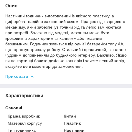
Опис
Настінний годинник виготовлений із якісного пластику, а
циферблат надійно захищений склом. Працює від кварцевого
механізму, який забезпечує точний хід та легко замінюється
при потребі. Залежно від моделі, механізм може бути
кроковим із характерним «тіканням» або плавним
безшумним. Годинник живиться від однієї батарейки типу АА,
що гарантує тривалу роботу. Стильний і практичний, він стане
чудовим доповненням до будь-якого інтер’єру. Важливо. Якщо
ви на картинці бачите декілька кольорів і хочете певний колір,
вказуйте це в коментарі до замовлення.
Приховати
Характеристики
Основні
Країна виробник
Китай
Матеріал корпусу
Пластик
Тип годинника
Настінний