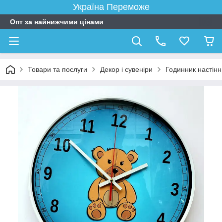
Україна Переможе
Опт за найнижчими цінами
Товари та послуги
Декор і сувеніри
Годинник настін