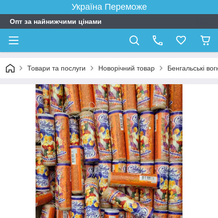
Україна Переможе
Опт за найнижчими цінами
Товари та послуги
Новорічний товар
Бенгальські вог