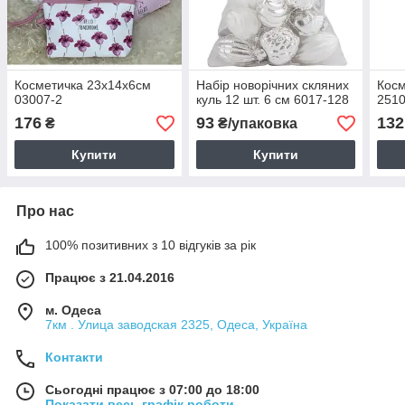
Косметичка 23х14х6см
Набір новорічних скляних
Косм
03007-2
куль 12 шт. 6 см 6017-128
2510
176
93
132
₴
₴/упаковка
Купити
Купити
Про нас
100% позитивних з 10 відгуків за рік
Працює з 21.04.2016
м. Одеса
7км . Улица заводская 2325, Одеса, Україна
Контакти
Сьогодні працює з 07:00 до 18:00
Показати весь графік роботи