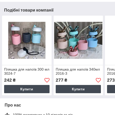
Подібні товари компанії
Пляшка для напоїв 300 мл
Пляшка для напоїв 340мл
Пляш
3024-7
2016-3
2016
242
277
273
₴
₴
Купити
Купити
Про нас
100% позитивних з 10 відгуків за рік