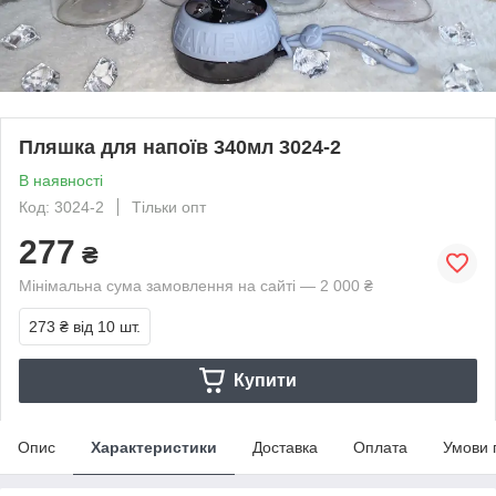
Пляшка для напоїв 340мл 3024-2
В наявності
Код: 3024-2
Тільки опт
277
₴
Мінімальна сума замовлення на сайті — 2 000 ₴
273 ₴
від 10 шт.
Купити
Опис
Характеристики
Доставка
Оплата
Умови 