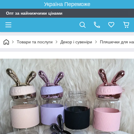
Україна Переможе
Опт за найнижчими цінами
Товари та послуги
Декор і сувеніри
Пляшечки для на