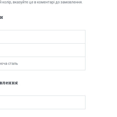
й колір, вказуйте це в коментарі до замовлення.
и
юча сталь
овлення