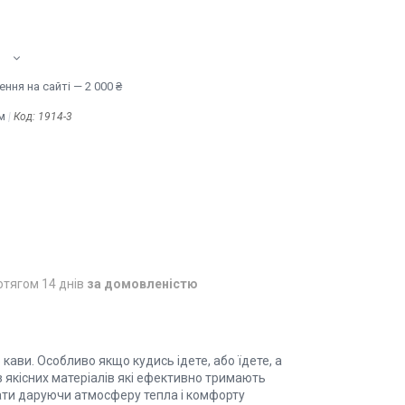
ння на сайті — 2 000 ₴
м
Код:
1914-3
отягом 14 днів
за домовленістю
 кави. Особливо якщо кудись ідете, або їдете, а
 якісних матеріалів які ефективно тримають
вати даруючи атмосферу тепла і комфорту