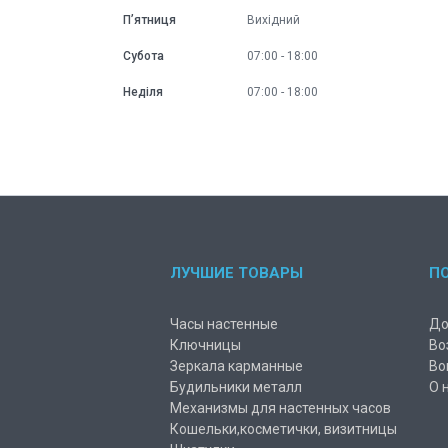
Пʼятниця
Вихідний
Субота
07:00
18:00
Неділя
07:00
18:00
ЛУЧШИЕ ТОВАРЫ
П
Часы настенные
До
Ключницы
Во
Зеркала карманные
Во
Будильники металл
О 
Механизмы для настенных часов
Кошельки,косметички, визитницы