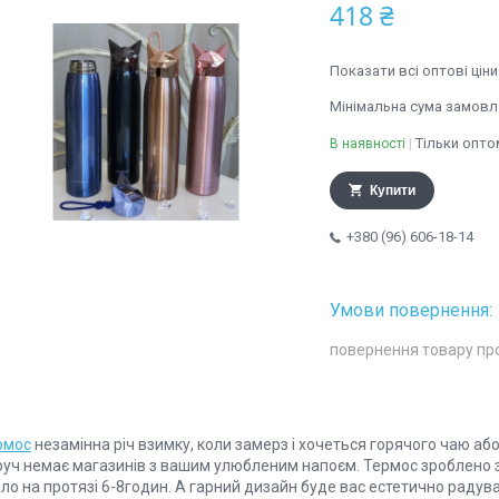
418 ₴
Показати всі оптові ціни
Мінімальна сума замовле
Тільки опто
В наявності
Купити
+380 (96) 606-18-14
повернення товару пр
рмос
незамінна річ взимку, коли замерз і хочеться горячого чаю або
руч немає магазинів з вашим улюбленим напоєм. Термос зроблено з
пло на протязі 6-8годин. А гарний дизайн буде вас естетично раду