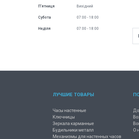
Пʼятниця
Вихідний
Субота
07:00
18:00
Неділя
07:00
18:00
ЛУЧШИЕ ТОВАРЫ
П
Часы настенные
До
Ключницы
Во
Зеркала карманные
Во
Будильники металл
О 
Механизмы для настенных часов