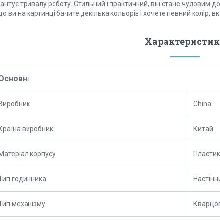
антує тривалу роботу. Стильний і практичний, він стане чудовим д
о ви на картинці бачите декілька кольорів і хочете певний колір, в
Характеристик
Основні
Виробник
China
Країна виробник
Китай
Матеріал корпусу
Пластик
Тип годинника
Настінн
Тип механізму
Кварцо