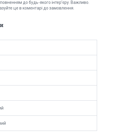
оповненням до будь-якого інтер’єру. Важливо.
казуйте це в коментарі до замовлення.
и
ий
вий