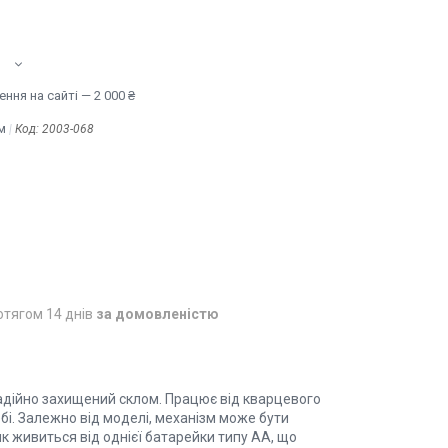
ння на сайті — 2 000 ₴
м
Код:
2003-068
отягом 14 днів
за домовленістю
надійно захищений склом. Працює від кварцевого
бі. Залежно від моделі, механізм може бути
 живиться від однієї батарейки типу АА, що