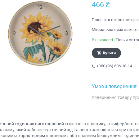
466 ₴
Показати всі оптові ціни
Мінімальна сума замовле
Тільки опто
В наявності
Купити
+380 (96) 606-18-14
повернення товару пр
стінний годинник виготовлений із якісного пластику, а циферблат 
анізму, який забезпечує точний хід та легко замінюється при потре
оковим із характерним «тіканням» або плавним безшумним. Годинник