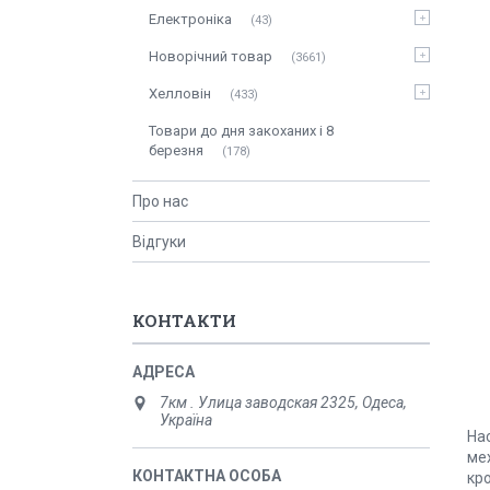
Електроніка
43
Новорічний товар
3661
Хелловін
433
Товари до дня закоханих і 8
березня
178
Про нас
Відгуки
КОНТАКТИ
7км . Улица заводская 2325, Одеса,
Україна
На
мех
кр