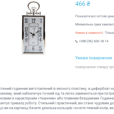
466 ₴
Показати всі оптові ціни
Мінімальна сума замовле
Тільк
Немає в наявності
+380 (96) 606-18-14
повернення товару пр
стінний годинник виготовлений із якісного пластику, а циферблат 
анізму, який забезпечує точний хід та легко замінюється при потре
оковим із характерним «тіканням» або плавним безшумним. Годинник
антує тривалу роботу. Стильний і практичний, він стане чудовим д
о ви на картинці бачите декілька кольорів і хочете певний колір, в