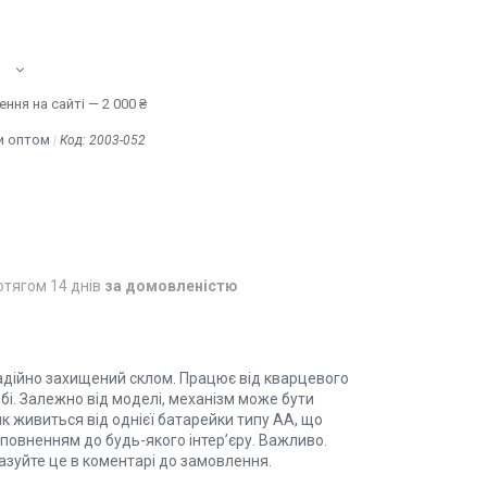
ння на сайті — 2 000 ₴
и оптом
Код:
2003-052
отягом 14 днів
за домовленістю
надійно захищений склом. Працює від кварцевого
бі. Залежно від моделі, механізм може бути
 живиться від однієї батарейки типу АА, що
оповненням до будь-якого інтер’єру. Важливо.
казуйте це в коментарі до замовлення.