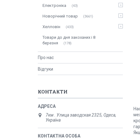
Електроніка
43
Новорічний товар
3661
Хелловін
433
Товари до дня закоханих і 8
березня
178
Про нас
Відгуки
КОНТАКТИ
На
мех
7км . Улица заводская 2325, Одеса,
Україна
кр
гар
Якщ