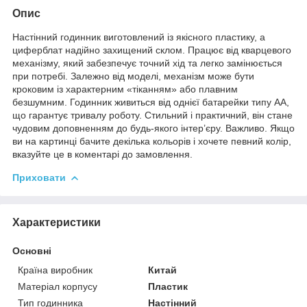
Опис
Настінний годинник виготовлений із якісного пластику, а
циферблат надійно захищений склом. Працює від кварцевого
механізму, який забезпечує точний хід та легко замінюється
при потребі. Залежно від моделі, механізм може бути
кроковим із характерним «тіканням» або плавним
безшумним. Годинник живиться від однієї батарейки типу АА,
що гарантує тривалу роботу. Стильний і практичний, він стане
чудовим доповненням до будь-якого інтер’єру. Важливо. Якщо
ви на картинці бачите декілька кольорів і хочете певний колір,
вказуйте це в коментарі до замовлення.
Приховати
Характеристики
Основні
Країна виробник
Китай
Матеріал корпусу
Пластик
Тип годинника
Настінний