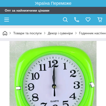
Україна Переможе
Опт за найнижчими цінами
Товари та послуги
Декор і сувеніри
Годинник настін