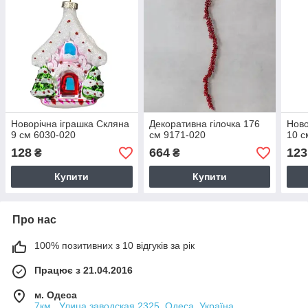
Новорічна іграшка Скляна
Декоративна гілочка 176
Ново
9 см 6030-020
см 9171-020
10 с
128
664
123
₴
₴
Купити
Купити
Про нас
100% позитивних з 10 відгуків за рік
Працює з 21.04.2016
м. Одеса
7км . Улица заводская 2325, Одеса, Україна