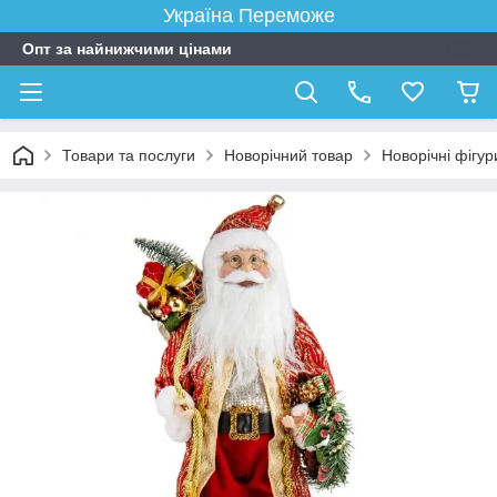
Україна Переможе
Опт за найнижчими цінами
Товари та послуги
Новорічний товар
Новорічні фігур