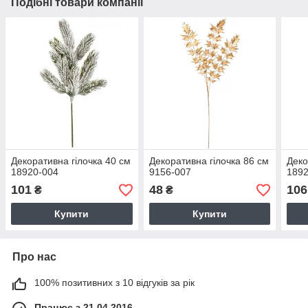
Подібні товари компанії
Декоративна гілочка 40 см
Декоративна гілочка 86 см
Деко
18920-004
9156-007
1892
101
48
106
₴
₴
Купити
Купити
Про нас
100% позитивних з 10 відгуків за рік
Працює з 21.04.2016