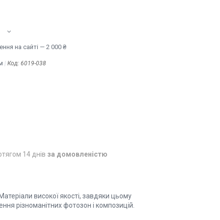
ння на сайті — 2 000 ₴
м
Код:
6019-038
отягом 14 днів
за домовленістю
 Матеріали високої якості, завдяки цьому
ння різноманітних фотозон і композицій.