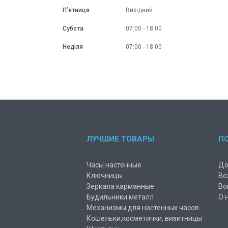
Пʼятниця
Вихідний
Субота
07:00
18:00
Неділя
07:00
18:00
ЛУЧШИЕ ТОВАРЫ
П
Часы настенные
До
Ключницы
Во
Зеркала карманные
Во
Будильники металл
О 
Механизмы для настенных часов
Кошельки,косметички, визитницы