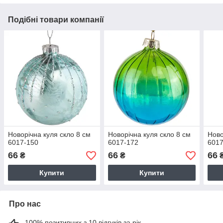
Подібні товари компанії
Новорічна куля скло 8 см
Новорічна куля скло 8 см
Ново
6017-150
6017-172
6017
66
66
66
₴
₴
Купити
Купити
Про нас
100% позитивних з 10 відгуків за рік