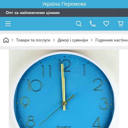
Україна Переможе
Опт за найнижчими цінами
Товари та послуги
Декор і сувеніри
Годинник настін