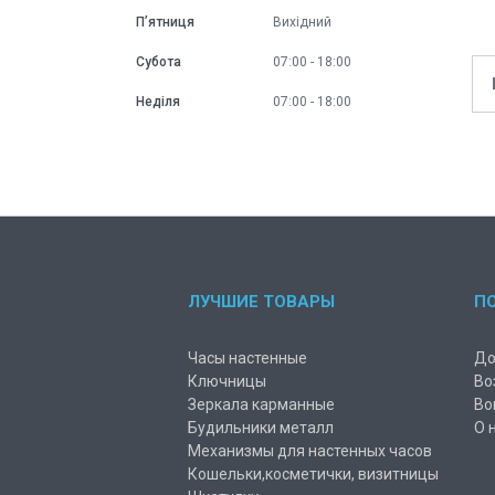
Пʼятниця
Вихідний
Субота
07:00
18:00
Неділя
07:00
18:00
ЛУЧШИЕ ТОВАРЫ
П
Часы настенные
До
Ключницы
Во
Зеркала карманные
Во
Будильники металл
О 
Механизмы для настенных часов
Кошельки,косметички, визитницы