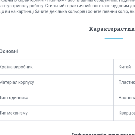
оковим із характерним «тіканням» або плавним безшумним. Годинник
антує тривалу роботу. Стильний і практичний, він стане чудовим д
о ви на картинці бачите декілька кольорів і хочете певний колір, в
Характеристик
Основні
Країна виробник
Китай
Матеріал корпусу
Пластик
Тип годинника
Настінн
Тип механізму
Кварцо