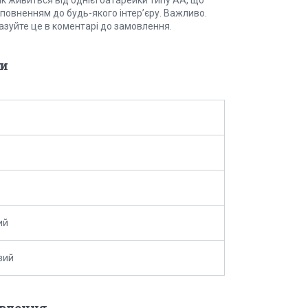
 живиться від однієї батарейки типу АА, що
оповненням до будь-якого інтер’єру. Важливо.
казуйте це в коментарі до замовлення.
и
ий
вий