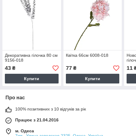
Декоративна гілочка 80 см
Квітка 66см 6008-018
Ново
9156-018
гіло
43
77
11
₴
₴
Купити
Купити
Про нас
100% позитивних з 10 відгуків за рік
Працює з 21.04.2016
м. Одеса
7км . Улица заводская 2325, Одеса, Україна