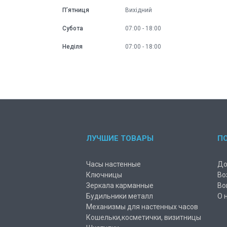
Пʼятниця
Вихідний
Субота
07:00
18:00
Неділя
07:00
18:00
ЛУЧШИЕ ТОВАРЫ
П
Часы настенные
До
Ключницы
Во
Зеркала карманные
Во
Будильники металл
О 
Механизмы для настенных часов
Кошельки,косметички, визитницы