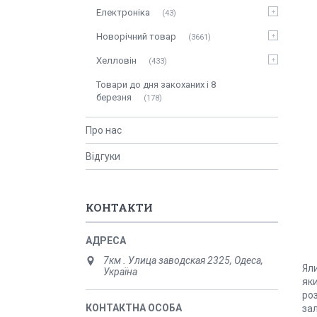
Електроніка
43
Новорічний товар
3661
Хелловін
433
Товари до дня закоханих і 8
березня
178
Про нас
Відгуки
КОНТАКТИ
7км . Улица заводская 2325, Одеса,
Ял
Україна
яки
роз
за