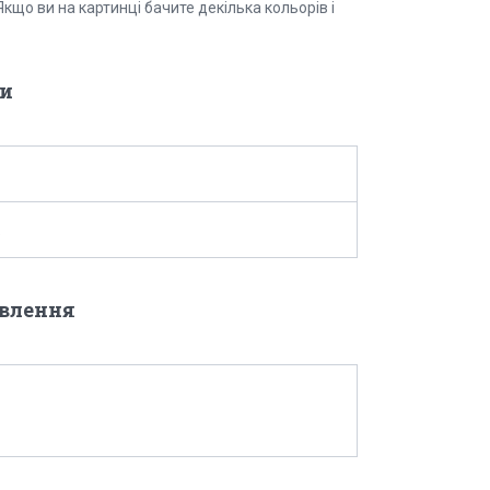
кщо ви на картинці бачите декілька кольорів і
и
овлення