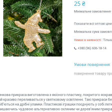
25 ₴
Мінімальне замовлення 
Показати всі оптові ціни
Мінімальна сума замовле
Тільк
Немає в наявності
+380 (96) 606-18-14
повернення товару пр
инкова прикраса виготовлена з якісного пластику, покритого яск
й красиво переливається у святковому освітленні. Такі прикраси бе
іб’ються на дрібні уламки. Пластикові іграшки поєднують у собі легк
лишаючись чудовою альтернативою скляним чи дерев’яним прикрас