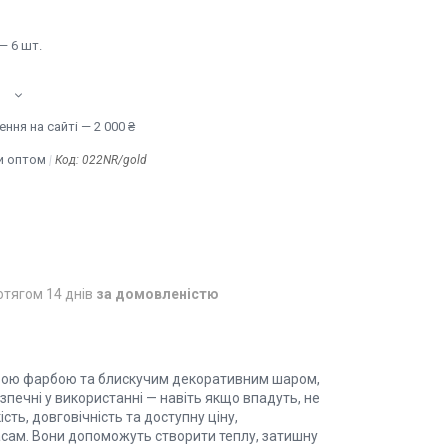
— 6 шт.
ння на сайті — 2 000 ₴
и оптом
Код:
022NR/gold
отягом 14 днів
за домовленістю
равою фарбою та блискучим декоративним шаром,
зпечні у використанні — навіть якщо впадуть, не
ість, довговічність та доступну ціну,
ам. Вони допоможуть створити теплу, затишну