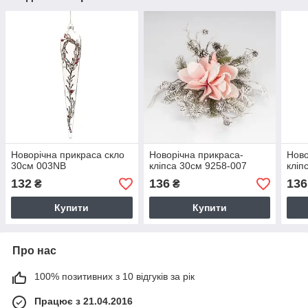
Новорічна прикраса скло
Новорічна прикраса-
Ново
30см 003NB
кліпса 30см 9258-007
кліп
132
136
136
₴
₴
Купити
Купити
Про нас
100% позитивних з 10 відгуків за рік
Працює з 21.04.2016