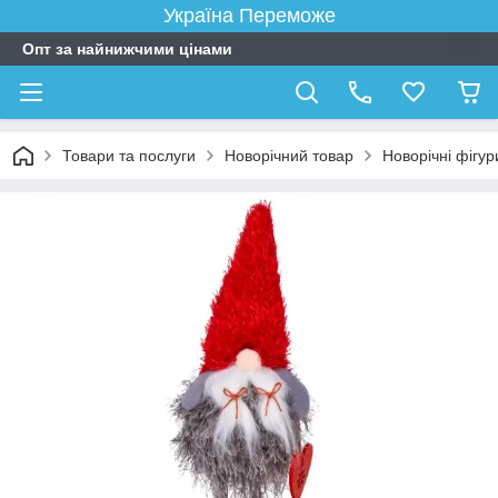
Україна Переможе
Опт за найнижчими цінами
Товари та послуги
Новорічний товар
Новорічні фігур