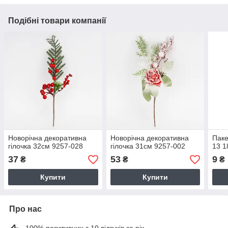
Подібні товари компанії
Новорічна декоративна
Новорічна декоративна
Паке
гілочка 32см 9257-028
гілочка 31см 9257-002
13 1
37
53
9
₴
₴
₴
Купити
Купити
Про нас