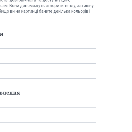
ість, довговічність та доступну ціну,
ам. Вони допоможуть створити теплу, затишну
кщо ви на картинці бачите декілька кольорів і
и
овлення