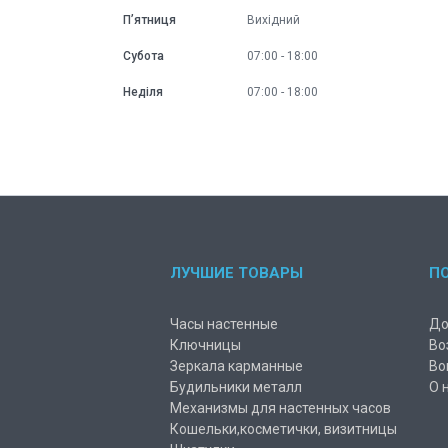
Пʼятниця
Вихідний
Субота
07:00
18:00
Неділя
07:00
18:00
ЛУЧШИЕ ТОВАРЫ
П
Часы настенные
До
Ключницы
Во
Зеркала карманные
Во
Будильники металл
О 
Механизмы для настенных часов
Кошельки,косметички, визитницы