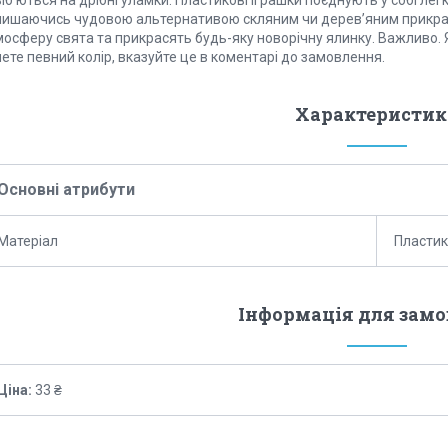
іб’ються на дрібні уламки. Пластикові іграшки поєднують у собі легк
лишаючись чудовою альтернативою скляним чи дерев’яним прикрас
осферу свята та прикрасять будь-яку новорічну ялинку. Важливо. Я
ете певний колір, вказуйте це в коментарі до замовлення.
Характеристик
Основні атрибути
Матеріал
Пластик
Інформація для зам
Ціна:
33 ₴