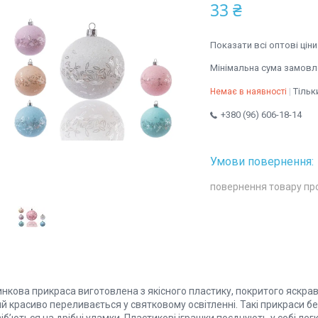
33 ₴
Показати всі оптові ціни
Мінімальна сума замовле
Тільк
Немає в наявності
+380 (96) 606-18-14
повернення товару пр
инкова прикраса виготовлена з якісного пластику, покритого яск
й красиво переливається у святковому освітленні. Такі прикраси бе