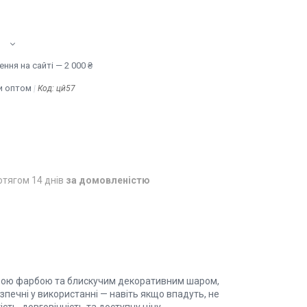
ння на сайті — 2 000 ₴
и оптом
Код:
цй57
отягом 14 днів
за домовленістю
равою фарбою та блискучим декоративним шаром,
зпечні у використанні — навіть якщо впадуть, не