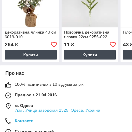
Декоративна ялинка 40 см
Новорічна декоративна
Гіло
6019-010
гілочка 22см 9256-022
264
11
43
₴
₴
Купити
Купити
Про нас
100% позитивних з 10 відгуків за рік
Працює з 21.04.2016
м. Одеса
7км . Улица заводская 2325, Одеса, Україна
Контакти
Сьогодні вихідний