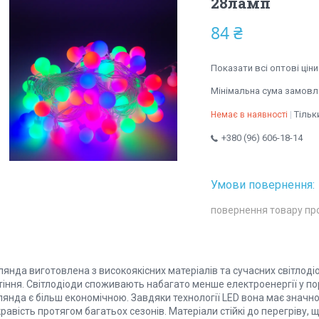
28ламп
84 ₴
Показати всі оптові ціни
Мінімальна сума замовле
Тільк
Немає в наявності
+380 (96) 606-18-14
повернення товару пр
лянда виготовлена з високоякісних матеріалів та сучасних світлоді
тіння. Світлодіоди споживають набагато менше електроенергії у по
лянда є більш економічною. Завдяки технології LED вона має значн
равість протягом багатьох сезонів. Матеріали стійкі до перегріву