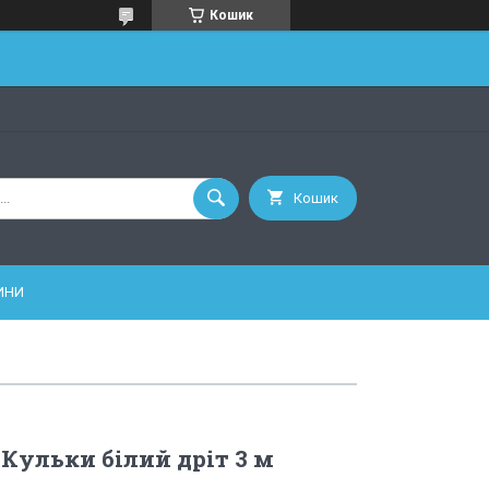
Кошик
Кошик
ИНИ
 Кульки білий дріт 3 м