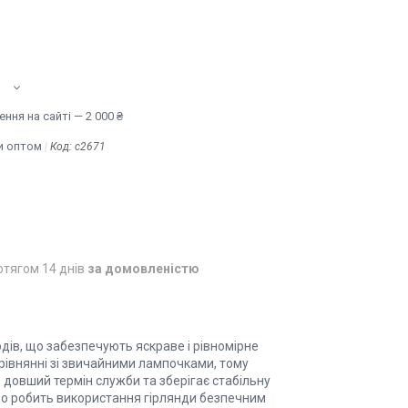
ння на сайті — 2 000 ₴
и оптом
Код:
с2671
отягом 14 днів
за домовленістю
одів, що забезпечують яскраве і рівномірне
рівнянні зі звичайними лампочками, тому
о довший термін служби та зберігає стабільну
, що робить використання гірлянди безпечним