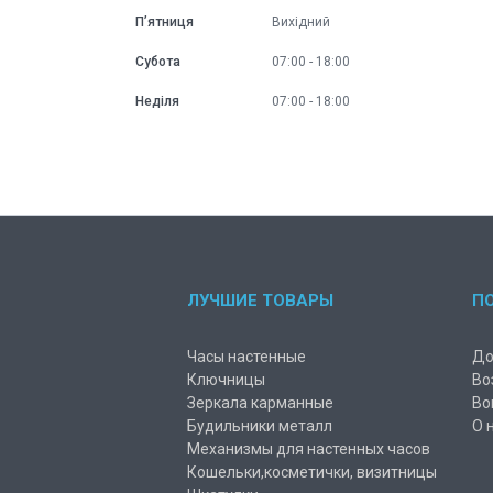
Пʼятниця
Вихідний
Субота
07:00
18:00
Неділя
07:00
18:00
ЛУЧШИЕ ТОВАРЫ
П
Часы настенные
До
Ключницы
Во
Зеркала карманные
Во
Будильники металл
О 
Механизмы для настенных часов
Кошельки,косметички, визитницы