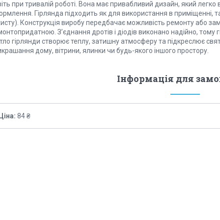
іть при тривалій роботі. Вона має привабливий дизайн, який легко 
рмлення. Гірлянда підходить як для використання в приміщенні, так
исту). Конструкція виробу передбачає можливість ремонту або замі
онтопридатною. З’єднання дротів і діодів виконано надійно, тому 
тло гірлянди створює теплу, затишну атмосферу та підкреслює свят
крашання дому, вітрини, ялинки чи будь-якого іншого простору.
Інформація для зам
Ціна:
84 ₴