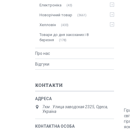
Електроніка
43
Новорічний товар
3661
Хелловін
433
Товари до дня закоханих і 8
березня
178
Про нас
Відгуки
КОНТАКТИ
7км . Улица заводская 2325, Одеса,
Гір
Україна
сві
гір
яск