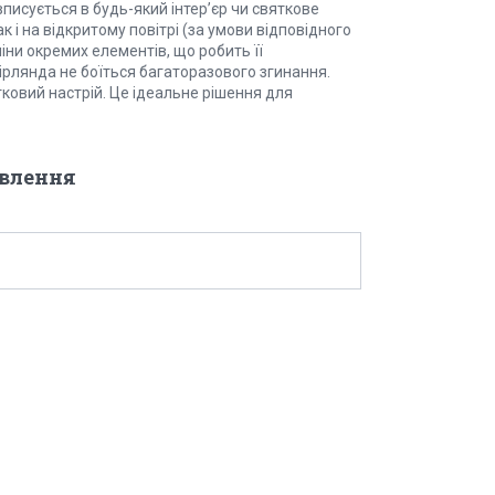
вписується в будь-який інтер’єр чи святкове
 і на відкритому повітрі (за умови відповідного
ни окремих елементів, що робить її
гірлянда не боїться багаторазового згинання.
ковий настрій. Це ідеальне рішення для
овлення