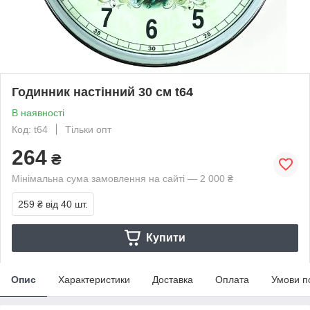
Годинник настінний 30 см t64
В наявності
Код: t64
Тільки опт
264
₴
Мінімальна сума замовлення на сайті — 2 000 ₴
259 ₴
від 40 шт.
Купити
Опис
Характеристики
Доставка
Оплата
Умови п