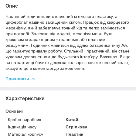
Опис
Настінний годинник виготовлений із якісного пластику, а
циферблат надійно захищений склом. Працює від кварцевого
механізму, який забезпечує точний хід та легко замінюється
при потребі. Залежно від моделі, механізм може бути
кроковим із характерним «тіканням» або плавним
безшумним. Годинник живиться від однієї батарейки типу АА,
що гарантує тривалу роботу. Стильний і практичний, він стане
чудовим доповненням до будь-якого інтер’єру. Важливо. Якщо
ви на картинці бачите декілька кольорів і хочете певний колір,
вказуйте це в коментарі до замовлення.
Приховати
Характеристики
Основні
Країна виробник
Китай
Індикація часу
Стрілкова
Матеріал корпусу
Пластик