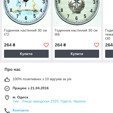
Годинник настінний 30 см
Годинник настінний 30 см
Годи
t72
t66
тема
t30
264
264
264
₴
₴
Купити
Купити
Про нас
100% позитивних з 10 відгуків за рік
Працює з 21.04.2016
м. Одеса
7км . Улица заводская 2325, Одеса, Україна
Контакти