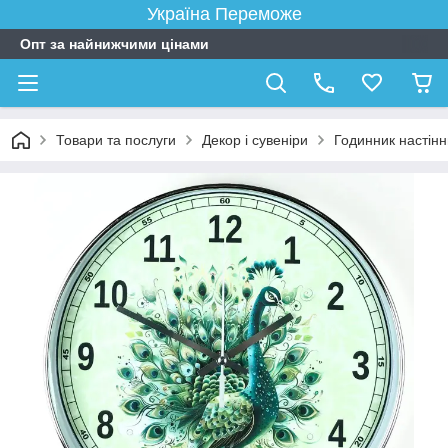
Україна Переможе
Опт за найнижчими цінами
Товари та послуги
Декор і сувеніри
Годинник настін