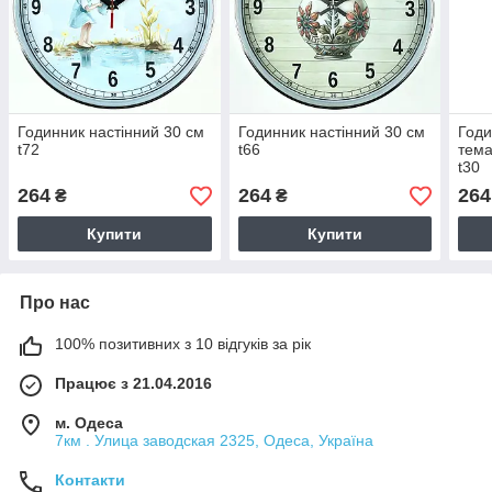
Годинник настінний 30 см
Годинник настінний 30 см
Годи
t72
t66
тема
t30
264
264
264
₴
₴
Купити
Купити
Про нас
100% позитивних з 10 відгуків за рік
Працює з 21.04.2016
м. Одеса
7км . Улица заводская 2325, Одеса, Україна
Контакти