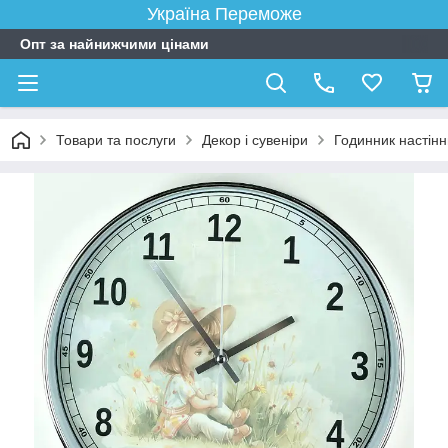
Україна Переможе
Опт за найнижчими цінами
Товари та послуги
Декор і сувеніри
Годинник настін