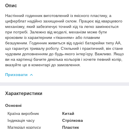
Опис
Настінний годинник виготовлений із якісного пластику, а
циферблат надійно захищений склом. Працює від кварцевого
механізму, який забезпечує точний хід та легко замінюється
при потребі. Залежно від моделі, механізм може бути
кроковим із характерним «тіканням» або плавним
безшумним. Годинник живиться від однієї батарейки типу АА,
що гарантує тривалу роботу. Стильний і практичний, він стане
чудовим доповненням до будь-якого інтер’єру. Важливо. Якщо
ви на картинці бачите декілька кольорів і хочете певний колір,
вказуйте це в коментарі до замовлення.
Приховати
Характеристики
Основні
Країна виробник
Китай
Індикація часу
Стрілкова
Матеріал корпусу
Пластик