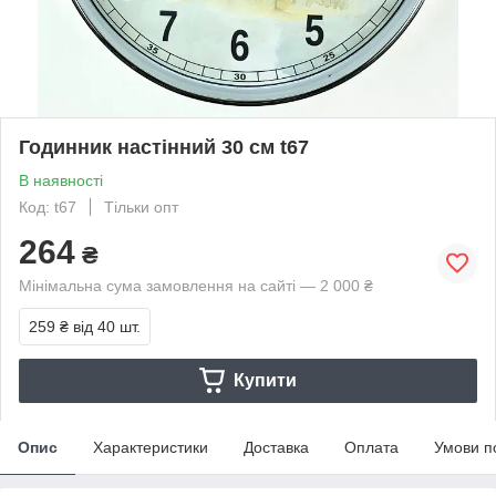
Годинник настінний 30 см t67
В наявності
Код: t67
Тільки опт
264
₴
Мінімальна сума замовлення на сайті — 2 000 ₴
259 ₴
від 40 шт.
Купити
Опис
Характеристики
Доставка
Оплата
Умови п