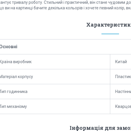
антує тривалу роботу. Стильний і практичний, він стане чудовим д
о ви на картинці бачите декілька кольорів і хочете певний колір, в
Характеристик
Основні
Країна виробник
Китай
Матеріал корпусу
Пластик
Тип годинника
Настінн
Тип механізму
Кварцо
Інформація для зам