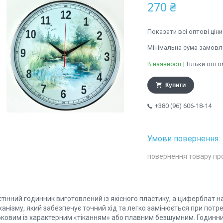
270 ₴
Показати всі оптові ціни
Мінімальна сума замовле
Тільки опто
В наявності
Купити
+380 (96) 606-18-14
повернення товару пр
стінний годинник виготовлений із якісного пластику, а циферблат 
анізму, який забезпечує точний хід та легко замінюється при потре
оковим із характерним «тіканням» або плавним безшумним. Годинник