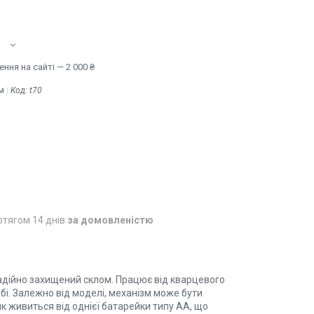
ння на сайті — 2 000 ₴
м
Код:
t70
отягом 14 днів
за домовленістю
надійно захищений склом. Працює від кварцевого
бі. Залежно від моделі, механізм може бути
 живиться від однієї батарейки типу АА, що