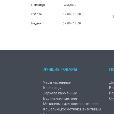
Пʼятниця
Вихідний
Субота
07:00
18:00
Неділя
07:00
18:00
ЛУЧШИЕ ТОВАРЫ
П
Часы настенные
До
Ключницы
Во
Зеркала карманные
Во
Будильники металл
О 
Механизмы для настенных часов
Кошельки,косметички, визитницы