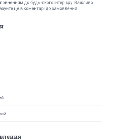
оповненням до будь-якого інтер’єру. Важливо.
казуйте це в коментарі до замовлення.
и
ий
вий
овлення