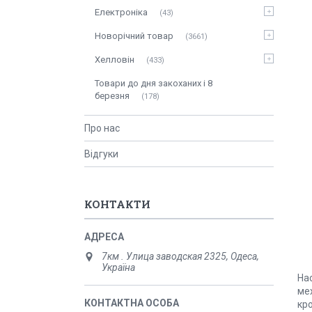
Електроніка
43
Новорічний товар
3661
Хелловін
433
Товари до дня закоханих і 8
березня
178
Про нас
Відгуки
КОНТАКТИ
7км . Улица заводская 2325, Одеса,
Україна
На
мех
кр