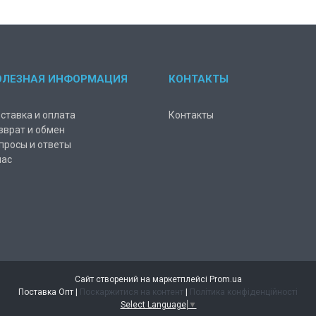
ОЛЕЗНАЯ ИНФОРМАЦИЯ
КОНТАКТЫ
ставка и оплата
Контакты
зврат и обмен
просы и ответы
нас
Сайт створений на маркетплейсі
Prom.ua
Поставка Опт |
Поскаржитися на контент
|
Політика конфіденційності
Select Language
▼