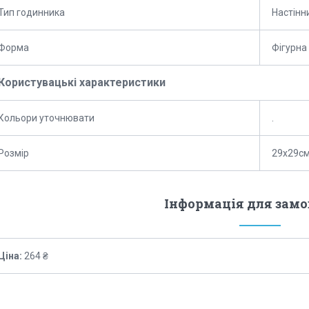
Тип годинника
Настінн
Форма
Фігурна
Користувацькі характеристики
Кольори уточнювати
.
Розмір
29х29с
Інформація для зам
Ціна:
264 ₴