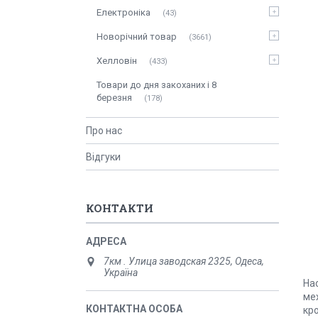
Електроніка
43
Новорічний товар
3661
Хелловін
433
Товари до дня закоханих і 8
березня
178
Про нас
Відгуки
КОНТАКТИ
7км . Улица заводская 2325, Одеса,
Україна
На
мех
кр