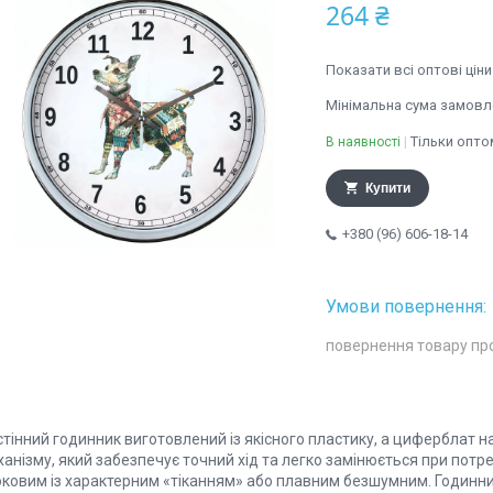
264 ₴
Показати всі оптові ціни
Мінімальна сума замовле
Тільки опто
В наявності
Купити
+380 (96) 606-18-14
повернення товару пр
стінний годинник виготовлений із якісного пластику, а циферблат 
анізму, який забезпечує точний хід та легко замінюється при потре
оковим із характерним «тіканням» або плавним безшумним. Годинник