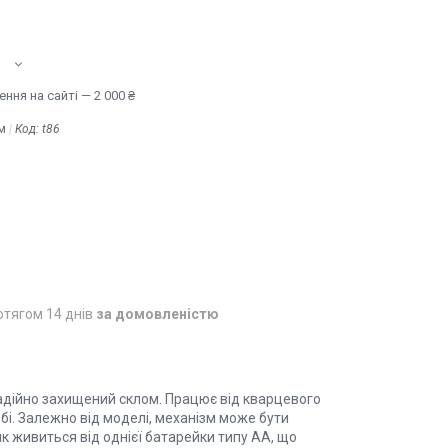
ння на сайті — 2 000 ₴
м
Код:
t86
отягом 14 днів
за домовленістю
надійно захищений склом. Працює від кварцевого
бі. Залежно від моделі, механізм може бути
 живиться від однієї батарейки типу АА, що