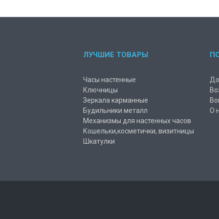
ЛУЧШИЕ ТОВАРЫ
П
Часы настенные
До
Ключницы
Во
Зеркала карманные
Во
Будильники металл
О 
Механизмы для настенных часов
Кошельки,косметички, визитницы
Шкатулки