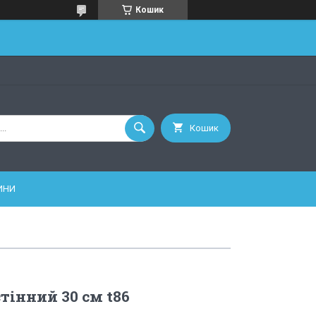
Кошик
Кошик
ИНИ
тінний 30 см t86