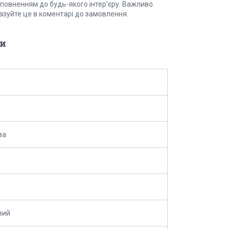
оповненням до будь-якого інтер’єру. Важливо.
казуйте це в коментарі до замовлення.
и
ва
вий