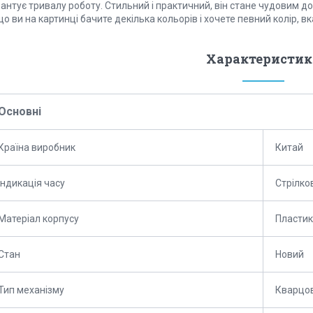
антує тривалу роботу. Стильний і практичний, він стане чудовим д
о ви на картинці бачите декілька кольорів і хочете певний колір, в
Характеристик
Основні
Країна виробник
Китай
Індикація часу
Стрілко
Матеріал корпусу
Пластик
Стан
Новий
Тип механізму
Кварцо