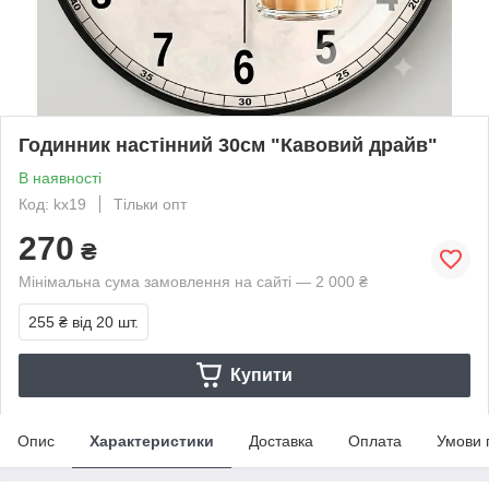
Годинник настінний 30см "Кавовий драйв"
В наявності
Код: kx19
Тільки опт
270
₴
Мінімальна сума замовлення на сайті — 2 000 ₴
255 ₴
від 20 шт.
Купити
Опис
Характеристики
Доставка
Оплата
Умови 