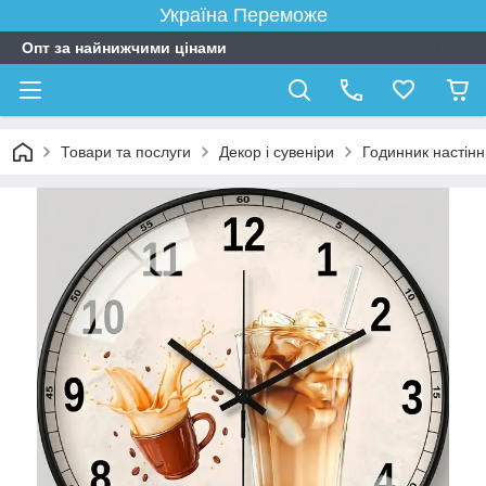
Україна Переможе
Опт за найнижчими цінами
Товари та послуги
Декор і сувеніри
Годинник настін