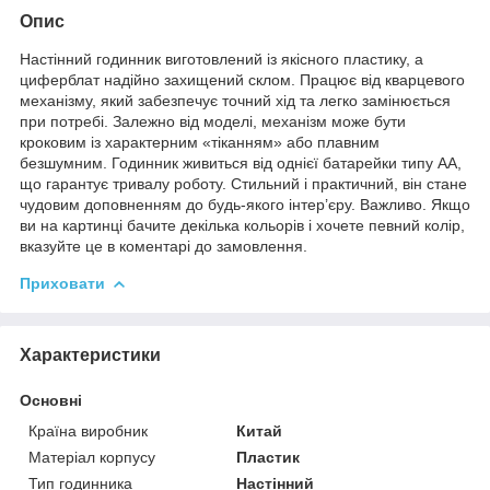
Опис
Настінний годинник виготовлений із якісного пластику, а
циферблат надійно захищений склом. Працює від кварцевого
механізму, який забезпечує точний хід та легко замінюється
при потребі. Залежно від моделі, механізм може бути
кроковим із характерним «тіканням» або плавним
безшумним. Годинник живиться від однієї батарейки типу АА,
що гарантує тривалу роботу. Стильний і практичний, він стане
чудовим доповненням до будь-якого інтер’єру. Важливо. Якщо
ви на картинці бачите декілька кольорів і хочете певний колір,
вказуйте це в коментарі до замовлення.
Приховати
Характеристики
Основні
Країна виробник
Китай
Матеріал корпусу
Пластик
Тип годинника
Настінний