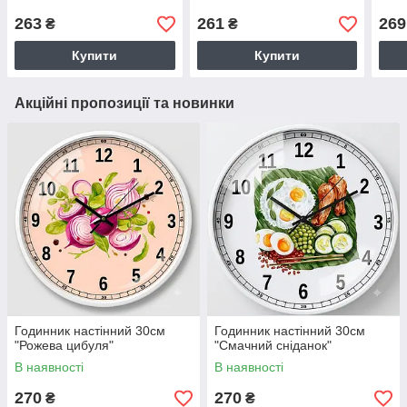
263
261
269
₴
₴
Купити
Купити
Акційні пропозиції та новинки
Годинник настінний 30см
Годинник настінний 30см
"Рожева цибуля"
"Смачний сніданок"
В наявності
В наявності
270
270
₴
₴