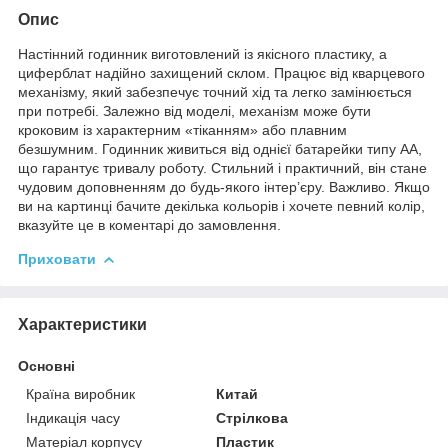
Опис
Настінний годинник виготовлений із якісного пластику, а
циферблат надійно захищений склом. Працює від кварцевого
механізму, який забезпечує точний хід та легко замінюється
при потребі. Залежно від моделі, механізм може бути
кроковим із характерним «тіканням» або плавним
безшумним. Годинник живиться від однієї батарейки типу АА,
що гарантує тривалу роботу. Стильний і практичний, він стане
чудовим доповненням до будь-якого інтер’єру. Важливо. Якщо
ви на картинці бачите декілька кольорів і хочете певний колір,
вказуйте це в коментарі до замовлення.
Приховати
Характеристики
Основні
Країна виробник
Китай
Індикація часу
Стрілкова
Матеріал корпусу
Пластик