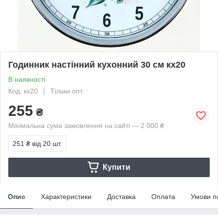
Годинник настінний кухонний 30 см кх20
В наявності
Код: кх20
Тільки опт
255
₴
Мінімальна сума замовлення на сайті — 2 000 ₴
251 ₴
від 20 шт.
Купити
Опис
Характеристики
Доставка
Оплата
Умови п