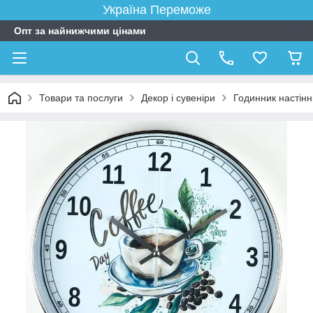
Україна Переможе
Опт за найнижчими цінами
Товари та послуги
Декор і сувеніри
Годинник настін