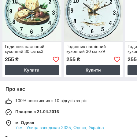
Годинник настінний
Годинник настінний
Годи
кухонний 30 см кх3
кухонний 30 см кх9
кухо
255
255
255
₴
₴
Купити
Купити
Про нас
100% позитивних з 10 відгуків за рік
Працює з 21.04.2016
м. Одеса
7км . Улица заводская 2325, Одеса, Україна