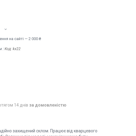
ння на сайті — 2 000 ₴
м
Код:
kx22
отягом 14 днів
за домовленістю
надійно захищений склом. Працює від кварцевого