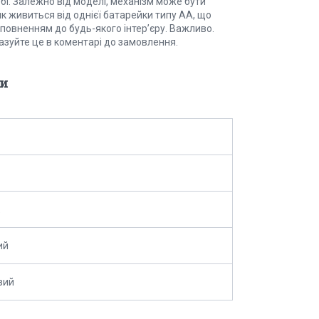
бі. Залежно від моделі, механізм може бути
 живиться від однієї батарейки типу АА, що
оповненням до будь-якого інтер’єру. Важливо.
казуйте це в коментарі до замовлення.
и
ий
вий