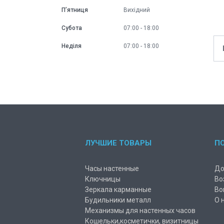
Пʼятниця
Вихідний
Субота
07:00
18:00
Неділя
07:00
18:00
ЛУЧШИЕ ТОВАРЫ
П
Часы настенные
До
Ключницы
Во
Зеркала карманные
Во
Будильники металл
О 
Механизмы для настенных часов
Кошельки,косметички, визитницы