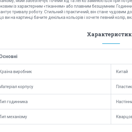
анізму, який забезпечує точний хід та легко замінюється при потре
оковим із характерним «тіканням» або плавним безшумним. Годинник
антує тривалу роботу. Стильний і практичний, він стане чудовим д
о ви на картинці бачите декілька кольорів і хочете певний колір, в
Характеристик
Основні
Країна виробник
Китай
Матеріал корпусу
Пластик
Тип годинника
Настінн
Тип механізму
Кварцо