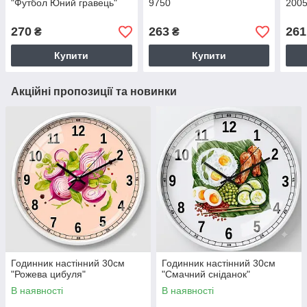
"Футбол Юний гравець"
9750
2005
270
263
261
₴
₴
Купити
Купити
Акційні пропозиції та новинки
Годинник настінний 30см
Годинник настінний 30см
"Рожева цибуля"
"Смачний сніданок"
В наявності
В наявності