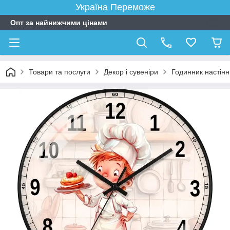
Україна Переможе
Опт за найнижчими цінами
Товари та послуги
Декор і сувеніри
Годинник настін