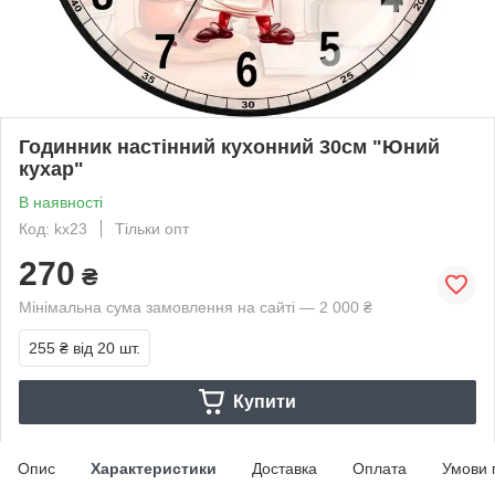
Годинник настінний кухонний 30см "Юний
кухар"
В наявності
Код: kx23
Тільки опт
270
₴
Мінімальна сума замовлення на сайті — 2 000 ₴
255 ₴
від 20 шт.
Купити
Опис
Характеристики
Доставка
Оплата
Умови 