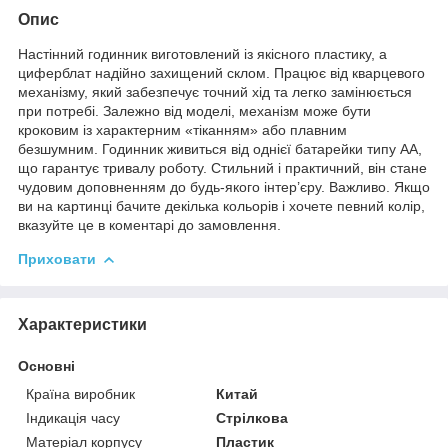
Опис
Настінний годинник виготовлений із якісного пластику, а
циферблат надійно захищений склом. Працює від кварцевого
механізму, який забезпечує точний хід та легко замінюється
при потребі. Залежно від моделі, механізм може бути
кроковим із характерним «тіканням» або плавним
безшумним. Годинник живиться від однієї батарейки типу АА,
що гарантує тривалу роботу. Стильний і практичний, він стане
чудовим доповненням до будь-якого інтер’єру. Важливо. Якщо
ви на картинці бачите декілька кольорів і хочете певний колір,
вказуйте це в коментарі до замовлення.
Приховати
Характеристики
Основні
Країна виробник
Китай
Індикація часу
Стрілкова
Матеріал корпусу
Пластик