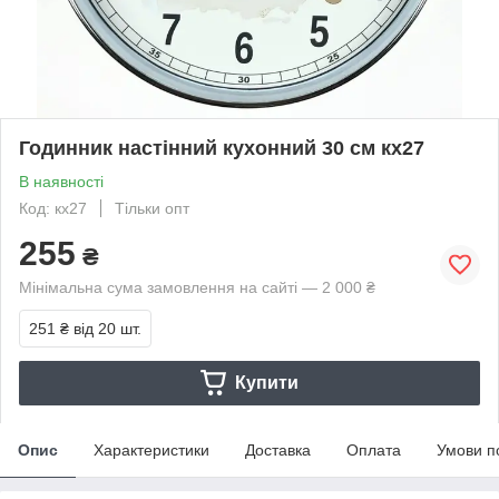
Годинник настінний кухонний 30 см кх27
В наявності
Код: кх27
Тільки опт
255
₴
Мінімальна сума замовлення на сайті — 2 000 ₴
251 ₴
від 20 шт.
Купити
Опис
Характеристики
Доставка
Оплата
Умови п