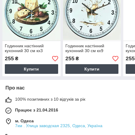
Годинник настінний
Годинник настінний
Годи
кухонний 30 см кх3
кухонний 30 см кх9
кухо
255
255
255
₴
₴
Купити
Купити
Про нас
100% позитивних з 10 відгуків за рік
Працює з 21.04.2016
м. Одеса
7км . Улица заводская 2325, Одеса, Україна