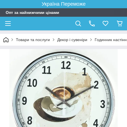
Україна Переможе
Опт за найнижчими цінами
Товари та послуги
Декор і сувеніри
Годинник настін