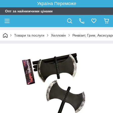
Україна Переможе
Опт за найнижчими цінами
Товари та послуги
Хелловін
Реквізит, Грим, Аксесуар