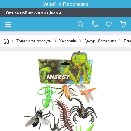
Україна Переможе
Опт за найнижчими цінами
Товари та послуги
Хелловін
Декор, Ліхтарики
Пла