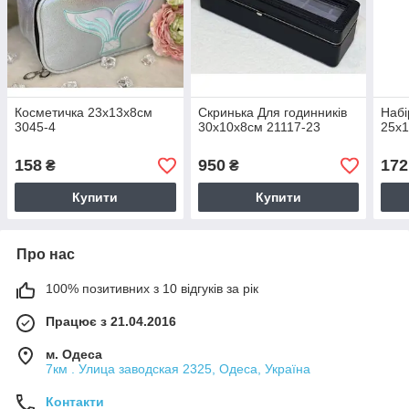
Косметичка 23х13х8см
Скринька Для годинників
Набі
3045-4
30х10х8см 21117-23
25х1
158
950
172
₴
₴
Купити
Купити
Про нас
100% позитивних з 10 відгуків за рік
Працює з 21.04.2016
м. Одеса
7км . Улица заводская 2325, Одеса, Україна
Контакти