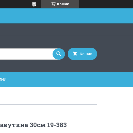
Кошик
Кошик
ИНИ
авутина 30см 19-383