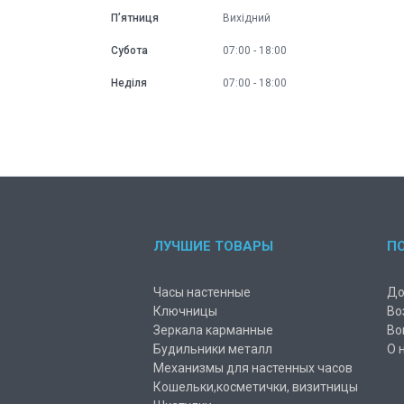
Пʼятниця
Вихідний
Субота
07:00
18:00
Неділя
07:00
18:00
ЛУЧШИЕ ТОВАРЫ
П
Часы настенные
До
Ключницы
Во
Зеркала карманные
Во
Будильники металл
О 
Механизмы для настенных часов
Кошельки,косметички, визитницы