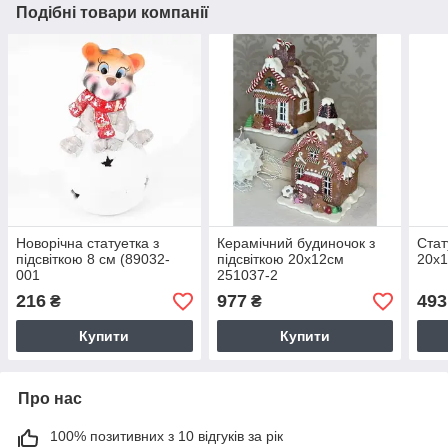
Подібні товари компанії
Новорічна статуетка з
Керамічний будиночок з
Стат
підсвіткою 8 см (89032-
підсвіткою 20х12см
20х1
001
251037-2
216
977
493
₴
₴
Купити
Купити
Про нас
100% позитивних з 10 відгуків за рік