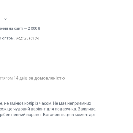
ння на сайті — 2 000 ₴
и оптом
Код:
251013-1
отягом 14 днів
за домовленістю
, не змінює колір із часом. Не має неприємних
акож це чудовий варіант для подарунка. Важливо,
рібен певний варіант. Встановіть це в коментарі