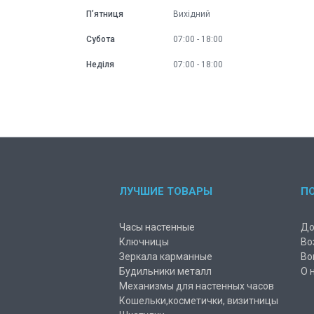
Пʼятниця
Вихідний
Субота
07:00
18:00
Неділя
07:00
18:00
ЛУЧШИЕ ТОВАРЫ
П
Часы настенные
До
Ключницы
Во
Зеркала карманные
Во
Будильники металл
О 
Механизмы для настенных часов
Кошельки,косметички, визитницы