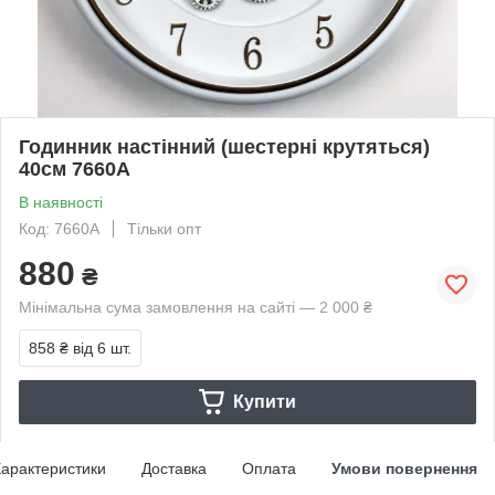
Годинник настінний (шестерні крутяться)
40см 7660А
В наявності
Код: 7660А
Тільки опт
880
₴
Мінімальна сума замовлення на сайті — 2 000 ₴
858 ₴
від 6 шт.
Купити
арактеристики
Доставка
Оплата
Умови повернення