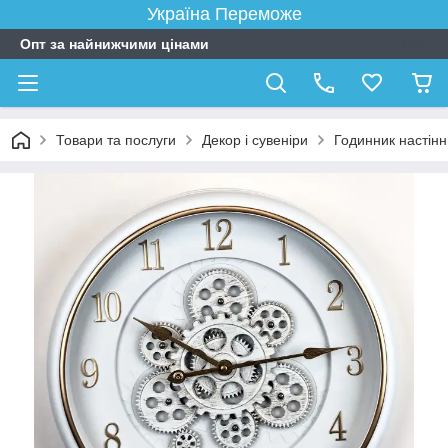
Україна Переможе
Опт за найнижчими цінами
Товари та послуги
Декор і сувеніри
Годинник настін