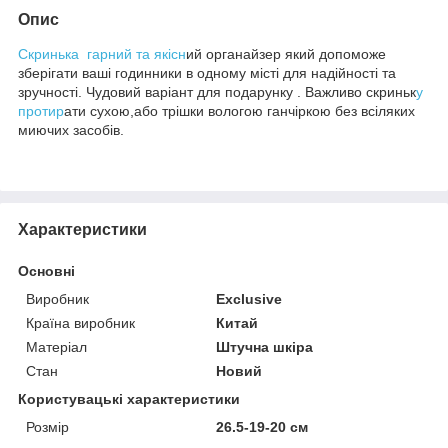
Опис
Скринька гарний та якісн
ий органайзер який допоможе
зберігати ваші годинники в одному місті для надійності та
зручності. Чудовий варіант для подарунку . Важливо скриньк
у
протир
ати сухою,або трішки вологою ганчіркою без всіляких
миючих засобів.
Характеристики
Основні
Виробник
Exclusive
Країна виробник
Китай
Матеріал
Штучна шкіра
Стан
Новий
Користувацькі характеристики
Розмір
26.5-19-20 см