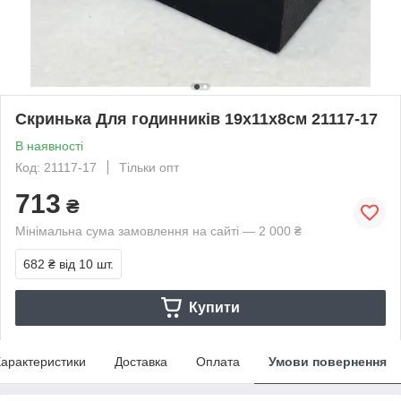
Скринька Для годинників 19х11х8см 21117-17
В наявності
Код: 21117-17
Тільки опт
713
₴
Мінімальна сума замовлення на сайті — 2 000 ₴
682 ₴
від 10 шт.
Купити
арактеристики
Доставка
Оплата
Умови повернення