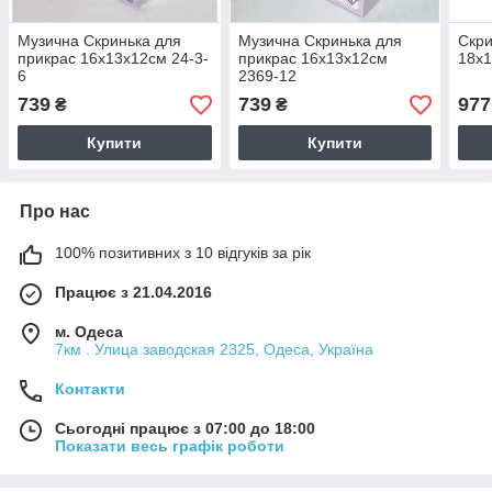
Музична Скринька для
Музична Скринька для
Скри
прикрас 16х13х12см 24-3-
прикрас 16х13х12см
18х1
6
2369-12
739
739
977
₴
₴
Купити
Купити
Про нас
100% позитивних з 10 відгуків за рік
Працює з 21.04.2016
м. Одеса
7км . Улица заводская 2325, Одеса, Україна
Контакти
Сьогодні працює з 07:00 до 18:00
Показати весь графік роботи