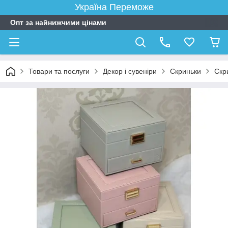
Україна Переможе
Опт за найнижчими цінами
Товари та послуги
Декор і сувеніри
Скриньки
Скр