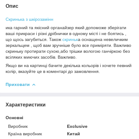
Опис
Скринька з шкірозамінн
ика гарний та якісний органайзер який допоможе зберігати
ваші прикраси і різні дрібнички в одному місті і не боятись ,
що щось загубиться. Також
скриньк
а оснащена невеличким
зеркальцем , щоб вам зручніше було все приміряти. Важливо
скриньку протирати сухою,або трішки вологою ганчіркою без
всіляких миючих засобів. Важливо.
Якщо ви на картинці бачите декілька кольорів і хочете певний
колір, вказуйте це в коментарі до замовлення.
Приховати
Характеристики
Основні
Виробник
Exclusive
Країна виробник
Китай