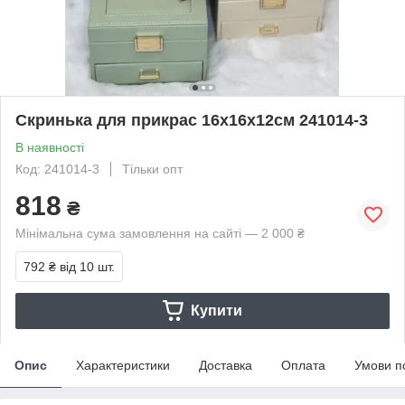
Скринька для прикрас 16х16х12см 241014-3
В наявності
Код: 241014-3
Тільки опт
818
₴
Мінімальна сума замовлення на сайті — 2 000 ₴
792 ₴
від 10 шт.
Купити
Опис
Характеристики
Доставка
Оплата
Умови п