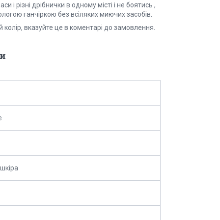
 і різні дрібнички в одному місті і не боятись ,
ологою ганчіркою без всіляких миючих засобів.
й колір, вказуйте це в коментарі до замовлення.
и
e
шкіра