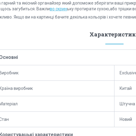
 гарний та якісний органайзер який допоможе зберігати ваші прикраси
 щось загубиться. Важли
во скрин
ьку протирати сухою,або трішки в
ливо. Якщо ви на картинці бачите декілька кольорів і хочете певни
Характеристик
Основні
Виробник
Exclusiv
Країна виробник
Китай
Матеріал
Штучна 
Стан
Новий
Користувацькі характеристики