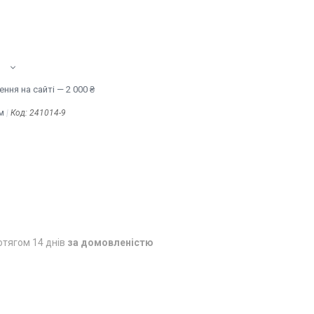
ння на сайті — 2 000 ₴
м
Код:
241014-9
отягом 14 днів
за домовленістю