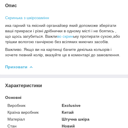
Опис
Скринька з шкірозамінн
ика гарний та якісний органайзер який допоможе зберігати
ваші прикраси і різні дрібнички в одному місті і не боятись ,
що щось загубиться. Важли
во скрин
ьку протирати сухою,або
трішки вологою ганчіркою без всіляких миючих засобів.
Важливо. Якщо ви на картинці бачите декілька кольорів і
хочете певний колір, вказуйте це в коментарі до замовлення.
Приховати
Характеристики
Основні
Виробник
Exclusive
Країна виробник
Китай
Матеріал
Штучна шкіра
Стан
Новий