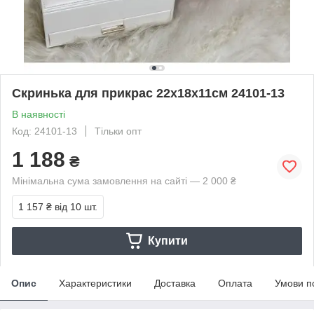
Скринька для прикрас 22х18х11см 24101-13
В наявності
Код: 24101-13
Тільки опт
1 188
₴
Мінімальна сума замовлення на сайті — 2 000 ₴
1 157 ₴
від 10 шт.
Купити
Опис
Характеристики
Доставка
Оплата
Умови п