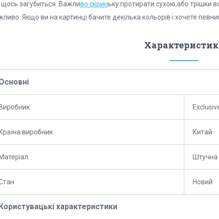
 щось загубиться. Важли
во скрин
ьку протирати сухою,або трішки в
ливо. Якщо ви на картинці бачите декілька кольорів і хочете певни
Характеристик
Основні
Виробник
Exclusiv
Країна виробник
Китай
Матеріал
Штучна 
Стан
Новий
Користувацькі характеристики