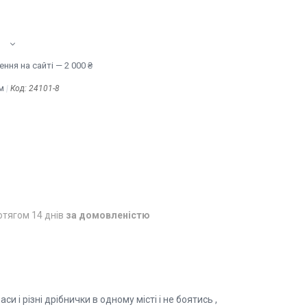
ння на сайті — 2 000 ₴
м
Код:
24101-8
отягом 14 днів
за домовленістю
 і різні дрібнички в одному місті і не боятись ,