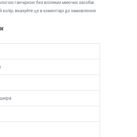
ологою ганчіркою без всіляких миючих засобів.
й колір, вказуйте це в коментарі до замовлення.
и
e
шкіра